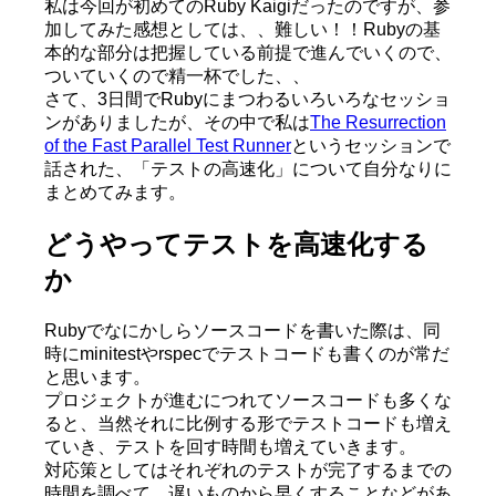
私は今回が初めてのRuby Kaigiだったのですが、参
加してみた感想としては、、難しい！！Rubyの基
本的な部分は把握している前提で進んでいくので、
ついていくので精一杯でした、、
さて、3日間でRubyにまつわるいろいろなセッショ
ンがありましたが、その中で私は
The Resurrection
of the Fast Parallel Test Runner
というセッションで
話された、「テストの高速化」について自分なりに
まとめてみます。
どうやってテストを高速化する
か
Rubyでなにかしらソースコードを書いた際は、同
時にminitestやrspecでテストコードも書くのが常だ
と思います。
プロジェクトが進むにつれてソースコードも多くな
ると、当然それに比例する形でテストコードも増え
ていき、テストを回す時間も増えていきます。
対応策としてはそれぞれのテストが完了するまでの
時間を調べて、遅いものから早くすることなどがあ